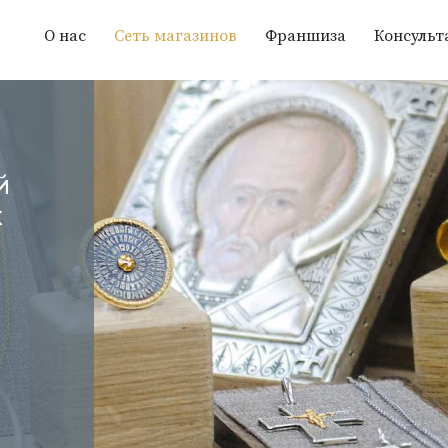
О нас
Сеть магазинов
Франшиза
Консульт
й
х