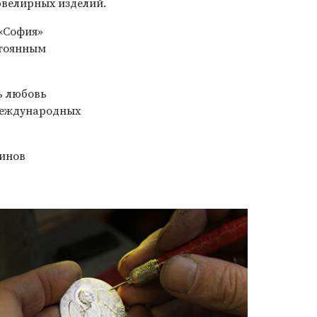
ювелирных изделий.
 «София»
стоянным
ь любовь
 международных
зинов