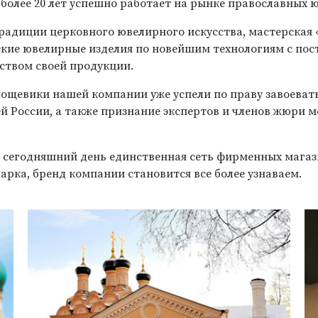
более 20 лет успешно работает на рынке православных 
радиции церковного ювелирного искусства, мастерская
ские ювелирные изделия по новейшим технологиям с по
ством своей продукции.
мощевики нашей компании уже успели по праву завоеват
ей России, а также признание экспертов и членов жюри
а сегодняшний день единственная сеть фирменных мага
арка, бренд компании становится все более узнаваем.