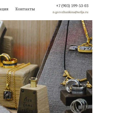
+7 (903) 599-53-03
ация
Контакты
n.gorozhankina@sofija.ru