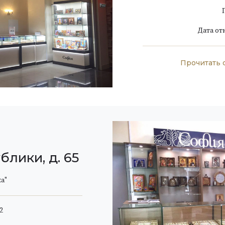
Дата от
Прочитать 
блики, д. 65
а"
2