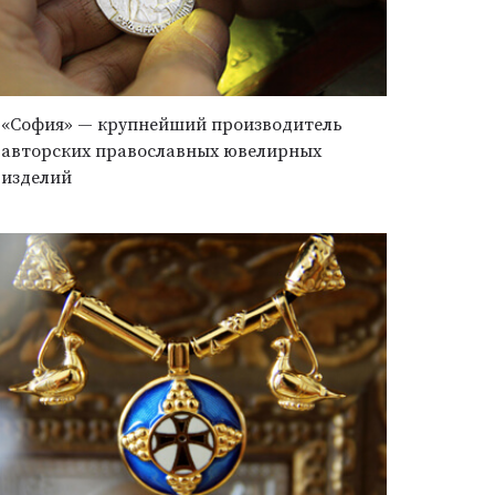
«София» — крупнейший производитель
авторских православных ювелирных
изделий