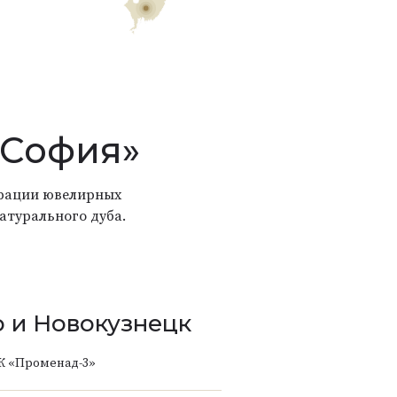
«София»
страции ювелирных
атурального дуба.
 и Новокузнецк
К «Променад-3»