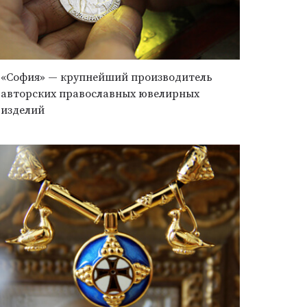
«София» — крупнейший производитель
авторских православных ювелирных
изделий