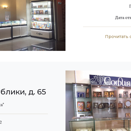
Дата от
Прочитать 
блики, д. 65
а"
2