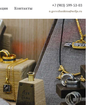
+7 (903) 599-53-03
ация
Контакты
n.gorozhankina@sofija.ru