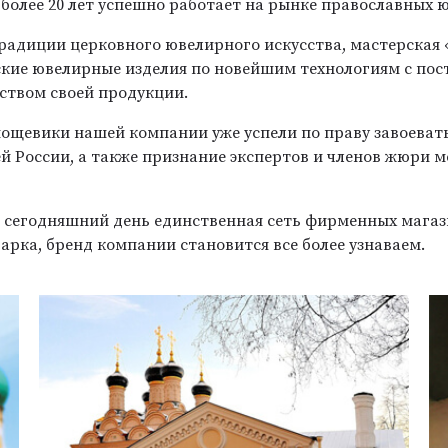
более 20 лет успешно работает на рынке православных 
радиции церковного ювелирного искусства, мастерская
ские ювелирные изделия по новейшим технологиям с по
ством своей продукции.
мощевики нашей компании уже успели по праву завоеват
ей России, а также признание экспертов и членов жюри
а сегодняшний день единственная сеть фирменных мага
арка, бренд компании становится все более узнаваем.