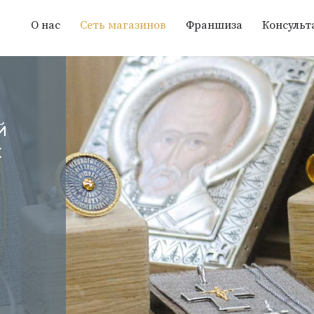
О нас
Сеть магазинов
Франшиза
Консульт
й
х