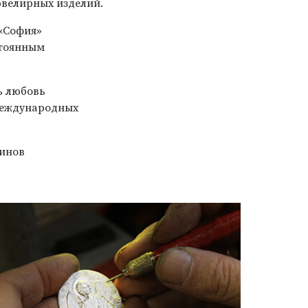
ювелирных изделий.
 «София»
стоянным
ь любовь
 международных
зинов