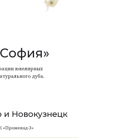
«София»
страции ювелирных
атурального дуба.
 и Новокузнецк
К «Променад-3»