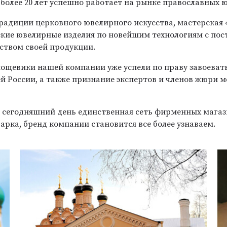
более 20 лет успешно работает на рынке православных 
радиции церковного ювелирного искусства, мастерская
ские ювелирные изделия по новейшим технологиям с по
ством своей продукции.
мощевики нашей компании уже успели по праву завоеват
ей России, а также признание экспертов и членов жюри
а сегодняшний день единственная сеть фирменных мага
арка, бренд компании становится все более узнаваем.