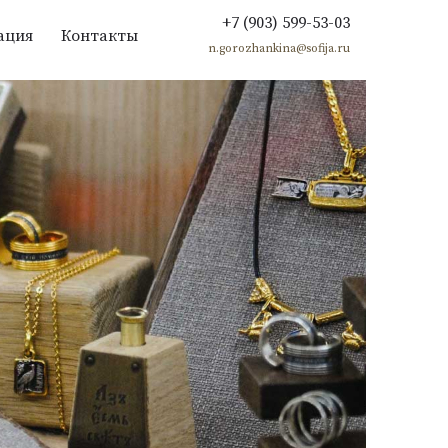
+7 (903) 599-53-03
ация
Контакты
n.gorozhankina@sofija.ru