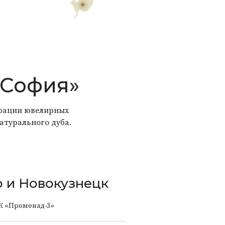
«София»
страции ювелирных
атурального дуба.
 и Новокузнецк
К «Променад-3»