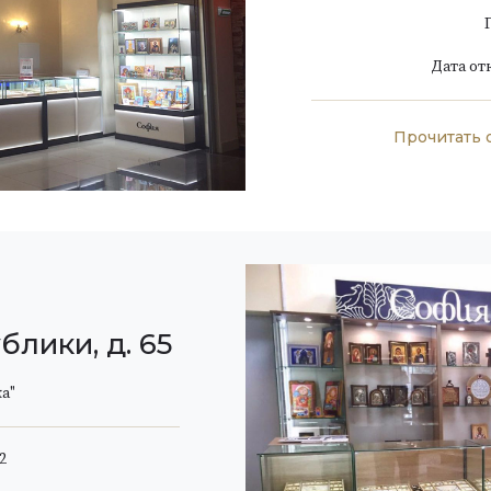
Дата от
Прочитать 
блики, д. 65
а"
2