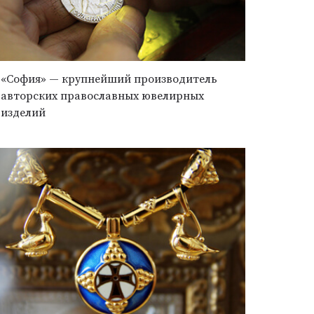
«София» — крупнейший производитель
авторских православных ювелирных
изделий