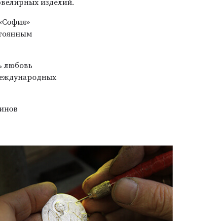
ювелирных изделий.
 «София»
стоянным
ь любовь
 международных
зинов