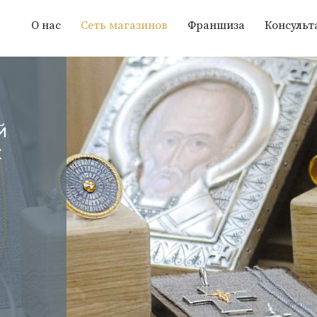
О нас
Сеть магазинов
Франшиза
Консульт
й
х