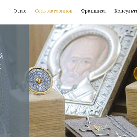
О нас
Сеть магазинов
Франшиза
Консульт
й
х