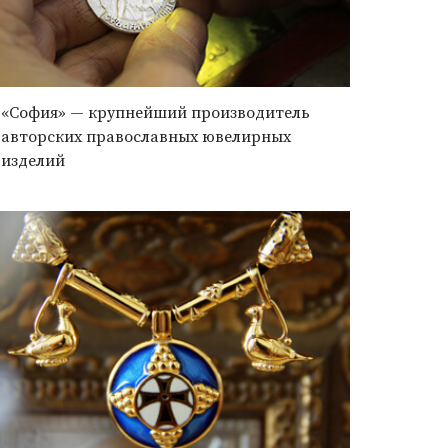
«София» — крупнейший производитель
авторских православных ювелирных
изделий