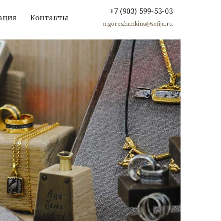
+7 (903) 599-53-03
ация
Контакты
n.gorozhankina@sofija.ru