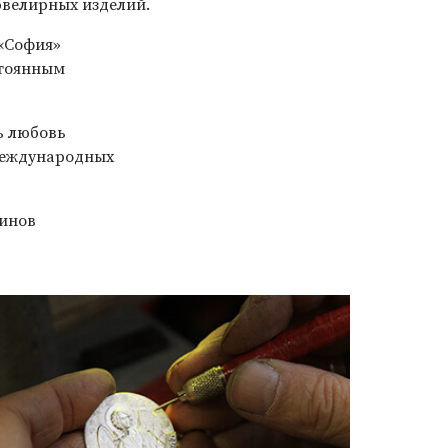
ювелирных изделий.
 «София»
стоянным
ь любовь
 международных
зинов