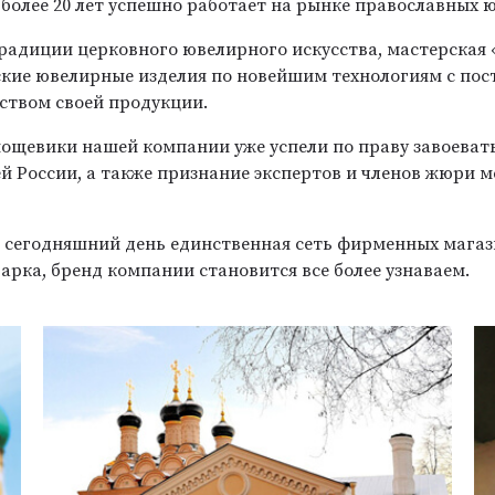
более 20 лет успешно работает на рынке православных 
радиции церковного ювелирного искусства, мастерская
ские ювелирные изделия по новейшим технологиям с по
ством своей продукции.
мощевики нашей компании уже успели по праву завоеват
ей России, а также признание экспертов и членов жюри
а сегодняшний день единственная сеть фирменных мага
арка, бренд компании становится все более узнаваем.