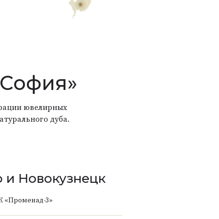
«София»
страции ювелирных
атурального дуба.
 и Новокузнецк
К «Променад-3»