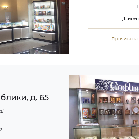
Дата от
Прочитать 
блики, д. 65
а"
2